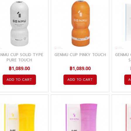
NMU CUP SOLID TYPE
GENMU CUP PINKY TOUCH
GENMU G
PURE TOUCH
S
฿1,089.00
฿1,089.00
ADD TO CART
ADD TO CART
A