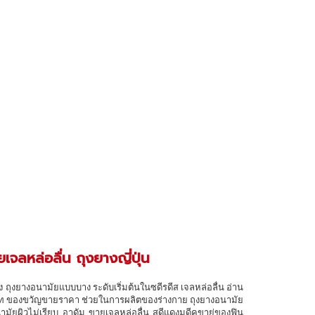
จลหล่อลื่น ถุงยางญี่ปุ่น
ถุงยางอนามัยแบบบาง ระดับเริ่มต้นในซดีรดีส เจลหล่อลื่น อ่าน
มเท ของขวัญขายราคา ช่วยในการผลิตของร่างกาย ถุงยางอนามัย
ามัยผิวไม่เรียบ อาดัม ขายเจลหล่อลื่น สดีแดงมดีคขาย่ของฟิน