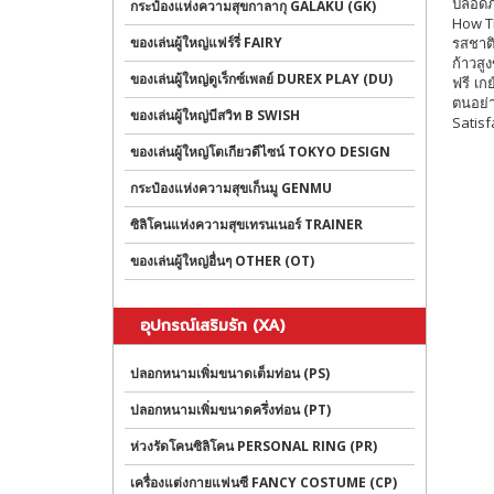
ปลอดภั
กระป๋องแห่งความสุขกาลากุ GALAKU (GK)
How TR
ของเล่นผู้ใหญ่แฟร์รี่ FAIRY
รสชาติ
ก้าวสู
ของเล่นผู้ใหญ่ดูเร็กซ์เพลย์ DUREX PLAY (DU)
ฟรี เก
ตนอย่า
ของเล่นผู้ใหญ่บีสวิท B SWISH
Satisf
ของเล่นผู้ใหญ่โตเกียวดีไซน์ TOKYO DESIGN
กระป๋องแห่งความสุขเก็นมู GENMU
ซิลิโคนแห่งความสุขเทรนเนอร์ TRAINER
ของเล่นผู้ใหญ่อื่นๆ OTHER (OT)
อุปกรณ์เสริมรัก (XA)
ปลอกหนามเพิ่มขนาดเต็มท่อน (PS)
ปลอกหนามเพิ่มขนาดครึ่งท่อน (PT)
ห่วงรัดโคนซิลิโคน PERSONAL RING (PR)
เครื่องแต่งกายแฟนซี FANCY COSTUME (CP)