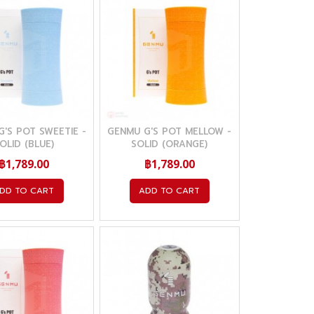
'S POT SWEETIE -
GENMU G'S POT MELLOW -
OLID (BLUE)
SOLID (ORANGE)
฿1,789.00
฿1,789.00
DD TO CART
ADD TO CART