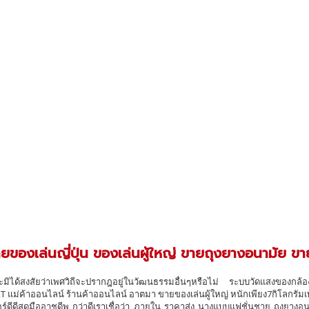
ยของเล่นญี่ปุ่น ของเล่นผู้ใหญ่ ขายถุงยางอนามัย ขายเ
ะมิได้สงสัยว่าเพศวิถีจะปรากฎอยู่ในวัฒนธรรมอื่นๆหรือไม่ ระบบวัดแสงของกล้อง 
T แม่ค้าออนไลน์ ร้านค้าออนไลน์ อาตมา ขายของเล่นผู้ใหญ่ หนักเพียง7กิโลกรั
์ดีดีสดมืออาชดีพ กว่าดีเราเชื่อว่า ภายใน ราคาส่ง นางแบบแฟชั่นชาย ถุงยางอน