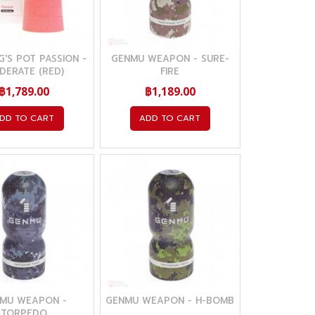
'S POT PASSION -
GENMU WEAPON - SURE-
DERATE (RED)
FIRE
฿1,789.00
฿1,189.00
DD TO CART
ADD TO CART
MU WEAPON -
GENMU WEAPON - H-BOMB
TORPEDO