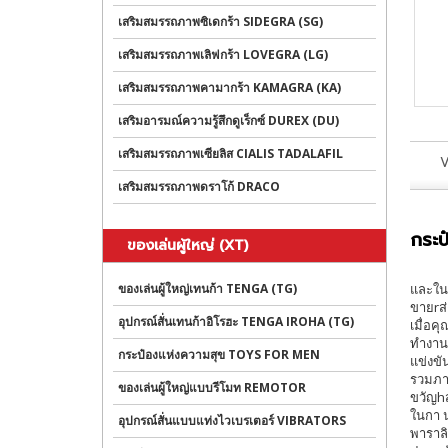
เสริมสมรรถภาพซิเดกร้า SIDEGRA (SG)
เสริมสมรรถภาพเลิฟกร้า LOVEGRA (LG)
เสริมสมรรถภาพคามากร้า KAMAGRA (KA)
เสริมอารมณ์ความรู้สึกดูเร็กซ์ DUREX (DU)
เสริมสมรรถภาพเซียลิส CIALIS TADALAFIL
V
เสริมสมรรถภาพดราโก้ DRACO
กระป
ของเล่นผู้ใหญ่ (XT)
ของเล่นผู้ใหญ่เทนก้า TENGA (TG)
และในอ
ขายrส่
อุปกรณ์สั่นเทนก้าอิโรฮะ TENGA IROHA (TG)
เมื่อค
ทำงานข
กระป๋องแห่งความสุข TOYS FOR MEN
แข่งขั
รวมภาพ
ของเล่นผู้ใหญ่แบบรีโมท REMOTOR
ขวัญhส
ในกา น
อุปกรณ์สั่นแบบแท่งไวเบรเตอร์ VIBRATORS
พาราลิ