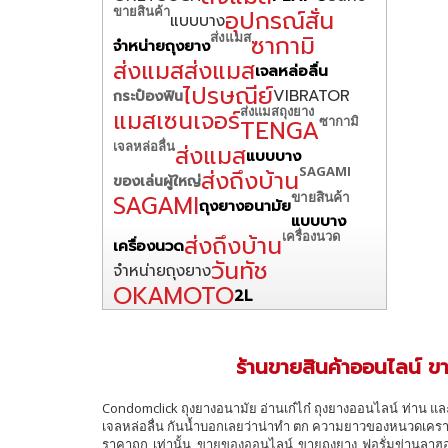
ขายสินค้า
อุปกรณ์สั่น
แบบบาง
ส่งแมส
ซากามิ
จำหน่ายถุงยาง
ส่งแมส
ส่งแมส
เจลหล่อลื่น
ไปรษณีย์
VIBRATOR
กระป๋องฟิน
ส่งแมส
ถุงยาง
แมสเซนเจอร์
ซากามิ
TENGA
เจลหล่อลื่น
ส่งแมส
แบบบาง
SAGAMI
ส่งถึงบ้าน
ของเล่นผู้ใหญ่
ขายสินค้า
SAGAMI
ถุงยางอนามัย
แบบบาง
เครื่องนวด
ส่งถึงบ้าน
เครื่องนวด
วันทัช
จำหน่ายถุงยาง
OKAMOTO
2L
ร้านขายสินค้าออนไลน์ ขา
Condomclick ถุงยางอนามัย อ่านเก๋ไก๋ ถุงยางออนไลน์ ท่าน แล
เจลหล่อลื่น กันน้ำบอกเลยว่าน่าทำ ตก ความยาวของหนวดเครา
ราคาถูก เท่านั้น ขายของออนไลน์ ขายถุงยาง ฟอรั่มข่านลาฮอร