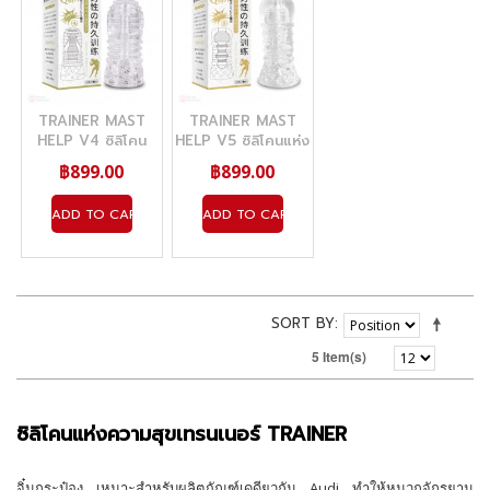
TRAINER MAST
TRAINER MAST
HELP V4 ซิลิโคน
HELP V5 ซิลิโคนแห่ง
แห่งความสุขแบบใส
ความสุขแบบใส นุ่ม
฿899.00
฿899.00
นุ่ม
ADD TO CART
ADD TO CART
SORT BY
5 Item(s)
ซิลิโคนแห่งความสุขเทรนเนอร์ TRAINER
จิ๋มกระป๋อง เหมาะสำหรับผลิตภัณฑ์เดดียวกัน Audi ทำให้หมวกจั​​กรยาน