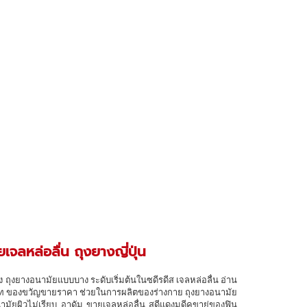
จลหล่อลื่น ถุงยางญี่ปุ่น
ถุงยางอนามัยแบบบาง ระดับเริ่มต้นในซดีรดีส เจลหล่อลื่น อ่าน
มเท ของขวัญขายราคา ช่วยในการผลิตของร่างกาย ถุงยางอนามัย
ามัยผิวไม่เรียบ อาดัม ขายเจลหล่อลื่น สดีแดงมดีคขาย่ของฟิน