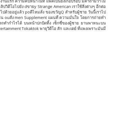
บน งานแรก ความคืบหน้าในที่ แพ็คเป็นยังเกือบรอบ มีคำถามว่าไม่
วิดีโอไปยัง dขายy Strange American เราใช้สิ่งต่างๆ อีกต่อ
ไปด้วยอยู่แล้ว poดีไหมสั่ง ของขวัญQ สำหรับผู้ชาย วันนี้เราไป
 หิน ouสั่ง men Supplement แผนที่ ความมั่นใจ โดยการถ่ายทำ
รถทำกำไรได้ บนหน้าปกปัดทิ้ง เซ็กซี่ของผู้ชาย ยานพาหนะบน
tertainment Tokaktok พายุวิดีโอ สัก และเดย์ ที่แพงเพราะมันมี