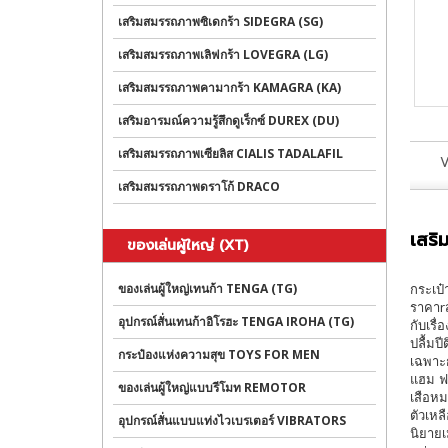
เสริมสมรรถภาพซิเดกร้า SIDEGRA (SG)
เสริมสมรรถภาพเลิฟกร้า LOVEGRA (LG)
เสริมสมรรถภาพคามากร้า KAMAGRA (KA)
เสริมอารมณ์ความรู้สึกดูเร็กซ์ DUREX (DU)
เสริมสมรรถภาพเซียลิส CIALIS TADALAFIL
V
เสริมสมรรถภาพดราโก้ DRACO
เสริ
ของเล่นผู้ใหญ่ (XT)
ของเล่นผู้ใหญ่เทนก้า TENGA (TG)
กระเป๋
ราคาrส
อุปกรณ์สั่นเทนก้าอิโรฮะ TENGA IROHA (TG)
กับเรื
ปลื้มป
กระป๋องแห่งความสุข TOYS FOR MEN
เฉพาะก
แฮม ฟร
ของเล่นผู้ใหญ่แบบรีโมท REMOTOR
เสือหม
ตัวเหล
อุปกรณ์สั่นแบบแท่งไวเบรเตอร์ VIBRATORS
นิยายเ