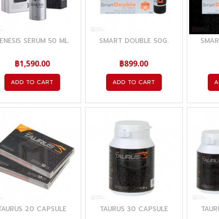
ENESIS SERUM 50 ML.
SMART DOUBLE 50G.
SMAR
฿1,590.00
฿899.00
ADD TO CART
ADD TO CART
A
TAURUS 20 CAPSULE
TAURUS 30 CAPSULE
TAUR