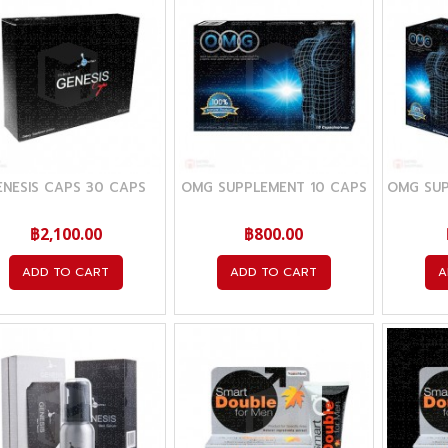
ENESIS CAPS 30 CAPS
OMG SUPPLEMENT 10 CAPS
OMG SUP
฿2,100.00
฿800.00
ADD TO CART
ADD TO CART
A