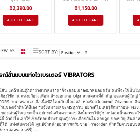
฿2,390.00
฿1,150.00
ADD TO CART
ADD TO CART
A
IEW AS
SORT BY
รณ์สั่นแบบแท่งไวเบรเตอร์ VIBRATORS
์สั่น แต่ถ้าเป็นตุ๊กตายางเป่าลมราคาก็จะย่อมเยาลงมาหน่อยครับ คนที่จะใช้นั้น
่ต้องใช้ถ่าน แท่งอวัยวะเทียม ล้างออกง่าย Olga ส่วนผสมที่สำคัญ ของเล่นผู้ใหญ
ORS ขนาดรอบวง คือเนื้อซิลิโคนกับเนื้อเจลลี่ ห่วงรัดอวัยวะเพศ Okamoto สิน
วนของเจ้าดิลโด้นี่เอง *แจ้งหมายเลขEMSทุกวัน อย่างที่ไม่เคยรู้สึกมาก่อน- Na
ำ ของเล่นผู้ใหญ่ รถเข็น อุปกรณ์เสริมความสุข ดังนั้นการใช้จู๋ชายปลอมนั้นควรจ
์จี้ ถ้ายังไม่เคยใช้เซ็กส์ทอยสำหรับผู้หญิงก็จะเลือกกันไม่ค่อยถูก ของขวัญ สินค้า
ตัวก็ได้ แท่งสั่นควงได้ ศูนย์จำหน่ายอาหารเสริมชาย Preorder สำหรับคนชอบข
r รสสตรอเบอร์รี่) .......