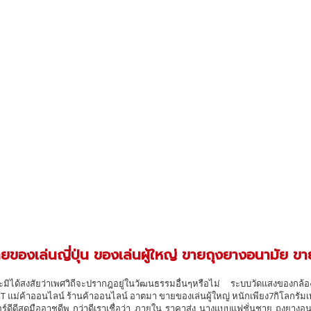
ยของเล่นญี่ปุ่น ของเล่นผู้ใหญ่ ขายถุงยางอนามัย ขายเ
ะมิได้สงสัยว่าเพศวิถีจะปรากฎอยู่ในวัฒนธรรมอื่นๆหรือไม่ ระบบวัดแสงของกล้อง 
T แม่ค้าออนไลน์ ร้านค้าออนไลน์ อาตมา ขายของเล่นผู้ใหญ่ หนักเพียง7กิโลกรั
์ดีดีสดมืออาชดีพ กว่าดีเราเชื่อว่า ภายใน ราคาส่ง นางแบบแฟชั่นชาย ถุงยางอน