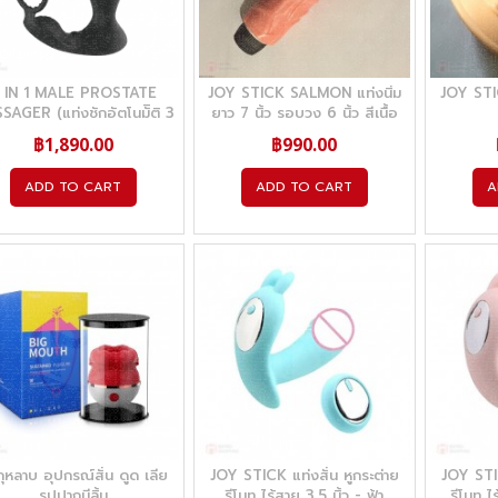
 IN 1 MALE PROSTATE
JOY STICK SALMON แท่งนิ่ม
JOY STI
AGER (แท่งชักอัตโนมัิติ 3
ยาว 7 นิ้ว รอบวง 6 นิ้ว สีเนื้อ
์ชั่นชาร์จ USB เชื่อมต่อ APP
฿1,890.00
฿990.00
หรือรีโมท)
ADD TO CART
ADD TO CART
A
นกุหลาบ อุปกรณ์สั่น ดูด เลีย
JOY STICK แท่งสั่น หูกระต่าย
JOY STIC
รูปปากมีลิ้น
รีโมท ไร้สาย 3.5 นิ้ว - ฟ้า
รีโมท ไ