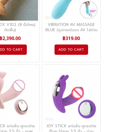
CK V102 (8 นิ้วใหญ่
VIBRATION AV MASSAGE
ติดพื้น)
BLUE (อุปกรณ์นวด AV ใส่ถ่าน
AAA)
฿2,390.00
฿319.00
DD TO CART
ADD TO CART
K แท่งสั่น หูกระต่าย
JOY STICK แท่งสั่น หูกระต่าย
ร้สาย 3.5 นิ้ว - ชมพู
รีโมท ไร้สาย 3.5 นิ้ว - ม่วง