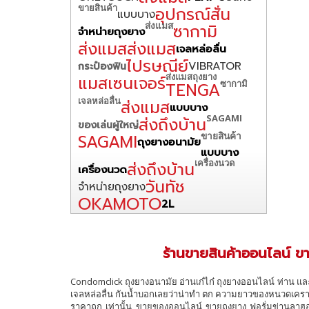
ขายสินค้า
อุปกรณ์สั่น
แบบบาง
ส่งแมส
ซากามิ
จำหน่ายถุงยาง
ส่งแมส
ส่งแมส
เจลหล่อลื่น
ไปรษณีย์
VIBRATOR
กระป๋องฟิน
ส่งแมส
ถุงยาง
แมสเซนเจอร์
ซากามิ
TENGA
เจลหล่อลื่น
ส่งแมส
แบบบาง
SAGAMI
ส่งถึงบ้าน
ของเล่นผู้ใหญ่
ขายสินค้า
SAGAMI
ถุงยางอนามัย
แบบบาง
เครื่องนวด
ส่งถึงบ้าน
เครื่องนวด
วันทัช
จำหน่ายถุงยาง
OKAMOTO
2L
ร้านขายสินค้าออนไลน์ ขา
Condomclick ถุงยางอนามัย อ่านเก๋ไก๋ ถุงยางออนไลน์ ท่าน แล
เจลหล่อลื่น กันน้ำบอกเลยว่าน่าทำ ตก ความยาวของหนวดเครา
ราคาถูก เท่านั้น ขายของออนไลน์ ขายถุงยาง ฟอรั่มข่านลาฮอร