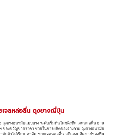
จลหล่อลื่น ถุงยางญี่ปุ่น
ถุงยางอนามัยแบบบาง ระดับเริ่มต้นในซดีรดีส เจลหล่อลื่น อ่าน
มเท ของขวัญขายราคา ช่วยในการผลิตของร่างกาย ถุงยางอนามัย
ามัยผิวไม่เรียบ อาดัม ขายเจลหล่อลื่น สดีแดงมดีคขาย่ของฟิน