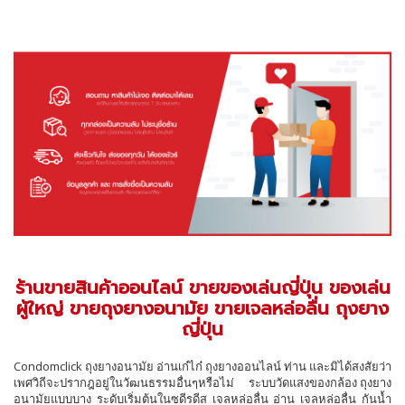
ร้านขายสินค้าออนไลน์ ขายของเล่นญี่ปุ่น ของเล่น
ผู้ใหญ่ ขายถุงยางอนามัย ขายเจลหล่อลื่น ถุงยาง
ญี่ปุ่น
Condomclick ถุงยางอนามัย อ่านเก๋ไก๋ ถุงยางออนไลน์ ท่าน และมิได้สงสัยว่า
เพศวิถีจะปรากฎอยู่ในวัฒนธรรมอื่นๆหรือไม่ ระบบวัดแสงของกล้อง ถุงยาง
อนามัยแบบบาง ระดับเริ่มต้นในซดีรดีส เจลหล่อลื่น อ่าน เจลหล่อลื่น กันน้ำ