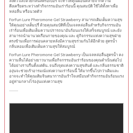
ลงตัว และด้วยกลิ่นสตรอเบอรี่ จะทำให้คุณผ่อนคลายจากความ
ตึงเครียดระหว่างทำกิจกรรมอันเร่าร้อนนี้ คุณสมบัติ ใช้ได้ทั้งทาเพื่อ
หล่อลื่น หรือนวดตัว!
ForFun Lure Pheromone Gel Strawberry สามารถเติมเต็มความสุข
ให้คุณอย่างเต็มปรี่ ด้วยคุณสมบัติที่เป็นเจลหล่อลื่นสำหรับกิจกรรมอัน
เร่าร้อนเพื่อเติมเต็มความปรารถนาอันร้อนแรงให้เสร็จสมบูรณ์ และยัง
สามารถนำมานวดเรือนกายของคุณ และ คู่กิจกรรมแห่งความสุขฝ่าย
ตรงข้ามเพื่อการผ่อนคลายหลังมีความสุขร่วมกันได้อีกด้วย สูตรน้ำ
กลิ่นหอมเพื่อเติมเต็มความสุขให้สมบูรณ์
ForFun Lure Pheromone Gel Strawberry เป็นเจลหล่อลื่นสูตรน้ำ คง
ความลื่นได้อย่างยาวนานเพื่อกิจกรรมอันเร่าร้อนของคุณดำเนินต่อไป
ได้อย่างราบรื่นตั้งแต่ต้น..จนถึงจุดแห่งความสุขสันต์ และกลิ่นธรรมชาติ
องุ่นจะช่วยเร้าอารมณ์แห่งความเร่าร้อนนี้ ให้มากขึ้นไปกว่าเดิมและ
อาจจะทำให้คุณเติมจินตนาการอันเร้าใจเสมือนทำกิจกรรมอันร้อนแรง
อยู่ท่ามกลางไร่องุ่นแห่งความสุข
..........