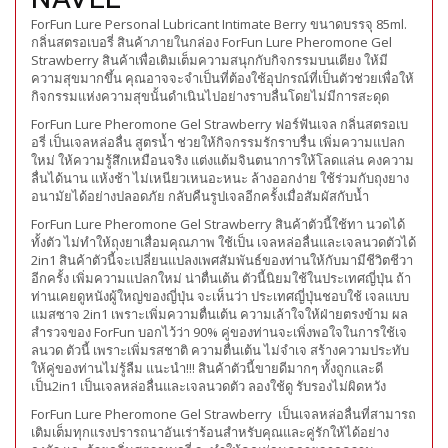
ForFun Lure Personal Lubricant Intimate Berry ขนาดบรรจุ 85ml.
กลิ่นสตรอเบอรี่ สินค้าภายในกล่อง ForFun Lure Pheromone Gel
Strawberry สินค้าเพื่อเติมเต็มความสนุกกับกิจกรรมบนเตียง ให้มี
ความสุขมากขึ้น คุณอาจจะจำเป็นที่ต้องใช้อุปกรณ์ที่เป็นตัวช่วยเพื่อให้
กิจกรรมแห่งความสุขนั้นดำเนินไปอย่างราบลื่นโดยไม่มีการสะดุด
ForFun Lure Pheromone Gel Strawberry ฟอร์ฟันเจล กลิ่นสตรอเบ
อรี่ เป็นเจลหล่อลื่น สูตรน้ำ ช่วยให้กิจกรรมรักราบรื่น เพิ่มความแปลก
ใหม่ ให้ความรู้สึกเหมือนจริง แต่งแต้มจินตนาการให้โลดแล่น คงความ
ลื่นได้นาน แห้งช้า ไม่เหนียวเหนอะหนะ ล้างออกง่าย ใช้ร่วมกับถุงยาง
อนามัยได้อย่างปลอดภัย กลับคืนรูปเจลอีกครั้งเมื่อสัมผัสกับน้ำ
ForFun Lure Pheromone Gel Strawberry สินค้าตัวนี้ใช้ทา นวดได้
ทั้งตัว ไม่ทำให้ถุงยาเสื่อมคุณภาพ ใช้เป็น เจลหล่อลื่นและเจลนวดตัวได้
2in1 สินค้าตัวนี้จะเปลี่ยนแปลงเพศสัมพันธ์ของท่านให้กับมามีชีวิตชีวา
อีกครั้ง เพิ่มความแปลกใหม่ น่าตื่นเต้น ตัวนี้นิยมใช้ในประเทศญี่ปุ่น ถ้า
ท่านเคยดูหนังผู้ใหญ่ของญี่ปุ่น จะเห็นว่า ประเทศญี่ปุ่นชอบใช้ เจลแบบ
แมสซาจ 2in1 เพราะเพิ่มความตื่นเต้น ความเล้าใจให้ฝ่ายตรงข้าม ผล
สำรวจของ ForFun บอกไว้ว่า 90% คู่ของท่านจะเพิ่งพอใจในการใช้เจ
ลนวด ตัวนี้ เพราะเพิ่มรสชาติ ความตื่นเต้น ไม่จำเจ สร้างความประทับ
ให้คู่ของท่านไม่รู้ลืม แนะนำ!!! สินค้าตัวนี้ขายดีมากๆ ทั้งถูกและดี
เป็น2in1 เป็นเจลหล่อลื่นและเจลนวดตัว ลองใช้ดู รับรองไม่ผิดหวัง
ForFun Lure Pheromone Gel Strawberry เป็นเจลหล่อลื่นที่สามารถ
เติมเต็มทุกแรงปรารถนาอันเร่าร้อนสำหรับคุณและคู่รักให้ได้อย่าง