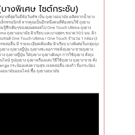
างพิเศษ ไซต์กระชับ)
งที่สุดในยี่ห้อวันทัช เป็น ถุงยางอนามัย ผลิตจากน้ำยาง
กทรอนิกส์ หากคุณเป็นอีกหนึ่งคนที่ต้องทนใช้ ถุงยาง
วามรู้สึกเดิมๆของคุณตลอดไป One Touch Ultima ถุงยาง
tima ถุงยางอนามัย ผิวเรียบ และบางสุดๆ ขนาด 50.5 มม. ผิว
ห้อ/แบรนด์ One Touch Ultima / One Touch จำนวน 1 กล่อง (3
หล่อลื่น มี รายละเอียดเพิ่มเติม ผิวเรียบ บางพิเศษในกลุ่มถุง
ุงยาง ถุงยางญี่ปุ่น ถุงยางชะลอการหลั่งถุงยาง ขายถุงยาง
 ถุงยางญี่ปุ่น ใส่ถุงยาง ถุงยางฝังมุก การใช้ถุงยาง สั่งถุง
น์ รูปถุงยาง ถุงยางเรืองแสง วิธีใช้ถุงยาง ถุงยาง ขาย สั่ง
Tenga กระป๋องแห่งความสุข เจลหล่อลื่น เทงก้า จิ๋มกระป๋อง
งยางอนามัยออนไลน์ ซื้อ ถุงยางอนามัย