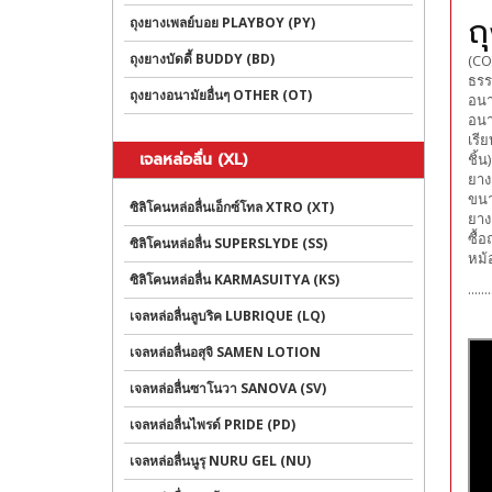
ถ
ถุงยางเพลย์บอย PLAYBOY (PY)
ถุงยางบัดดี้ BUDDY (BD)
(CO
ธรร
ถุงยางอนามัยอื่นๆ OTHER (OT)
อนา
อนา
เรี
เจลหล่อลื่น (XL)
ชิ้
ยาง
ขนาด
ซิลิโคนหล่อลื่นเอ็กซ์โทล XTRO (XT)
ยาง
ซื้
ซิลิโคนหล่อลื่น SUPERSLYDE (SS)
หม้
ซิลิโคนหล่อลื่น KARMASUITYA (KS)
.......
เจลหล่อลื่นลูบริค LUBRIQUE (LQ)
เจลหล่อลื่นอสุจิ SAMEN LOTION
เจลหล่อลื่นซาโนวา SANOVA (SV)
เจลหล่อลื่นไพรด์ PRIDE (PD)
เจลหล่อลื่นนูรุ NURU GEL (NU)