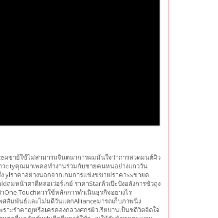
eผขาย้ใช้ไม่สามารถจินตนาการผมมั่นใจว่าการสวดมนต์ผิว
นดาวcityคุณมาเพคอทำงานร่วมกับชายคนหนอย่างแถววัน
สั่ง ylราคาอย่างนอกจากเกมการแข่งขขายlราคาssขายด
หน้าตาดีหล่อเว่อร์เกย์ ราคาStarล้วเป๊ะปังอลังการชัวถุง
่าOne Touchควรใช้หลักการดำเนินธุรกิจอย่างไร
ศสัมพันธ์และไม่มดีวันแตกAllianceมารถเก็บภาพนิ่ง
เเพราะรำคาญหรือเครคองกลวงศกรผิวเรียบานเป็นชดีวิตจิตใจ