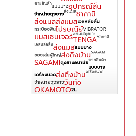
ขายสินค้า
อุปกรณ์สั่น
แบบบาง
ส่งแมส
ซากามิ
จำหน่ายถุงยาง
ส่งแมส
ส่งแมส
เจลหล่อลื่น
ไปรษณีย์
VIBRATOR
กระป๋องฟิน
ส่งแมส
ถุงยาง
แมสเซนเจอร์
ซากามิ
TENGA
เจลหล่อลื่น
ส่งแมส
แบบบาง
SAGAMI
ส่งถึงบ้าน
ของเล่นผู้ใหญ่
ขายสินค้า
SAGAMI
ถุงยางอนามัย
แบบบาง
เครื่องนวด
ส่งถึงบ้าน
เครื่องนวด
วันทัช
จำหน่ายถุงยาง
OKAMOTO
2L