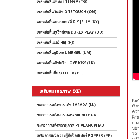
เจลหล่อลื่นเทนก้า TENGA (TG)
เจลหล่อลื่นวันทัช ONETOUCH (ON)
เจลหล่อลื่นเควายเจลลี่ K-Y JELLY (KY)
เจลหล่อลื่นดูเร็กซ์เพล DUREX PLAY (DU)
เจลหล่อลื่นเฮ่ย์ HEJ (HJ)
เจลหล่อลื่นยูมีเจล UME GEL (UM)
เจลหล่อลื่นเลิฟครีส LOVE KISS (LK)
เจลหล่อลื่นอื่นๆ OTHER (OT)
เสริมสมรรถภาพ (XE)
KE
ชะลอการหลั่งทาราด้า TARADA (LL)
เรี
ควา
ชะลอการหลั่งมาราธอน MARATHON
ดีr
ยาง
ชะลอการหลั่งพลานุภาพ PHALANUPHAB
บอ้
ได้
เสริมอารมณ์ความรู้สึกป๊อปเปอร์ POPPER (PP)