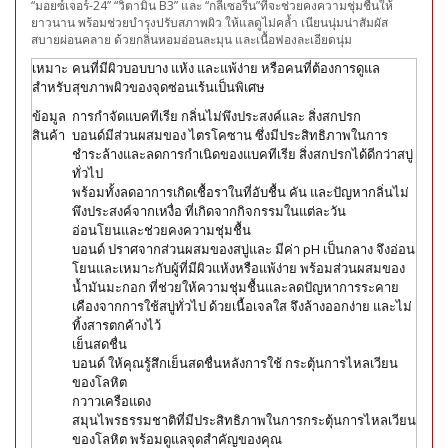
“มอยซ์เจอร์-24” “วิตามิน B3” และ “กลีเซอรีน”ที่จะช่วยคงความชุ่มชื่นให้
ยาวนาน พร้อมช่วยบำรุงปรับสภาพผิว ให้แลดูไม่คล้ำ เนียนนุ่มน่าสัมผัส
สบายผ่อนคลาย ด้วยกลิ่นหอมอ่อนละมุน และเนื้อฟองละเอียดนุ่ม
เหมาะ
คนที่มีผิวบอบบาง แห้ง และแพ้ง่าย หรือคนที่ต้องการดูแล
สำหรับ
สุขภาพผิวของจุดซ่อนเร้นเป็นพิเศษ
ข้อมูล
การกำจัดแบคทีเรีย กลิ่นไม่พึงประสงค์และ สิ่งสกปรก
สินค้า
บอนด์มีส่วนผสมของ ไตรโคซาน ซึ่งมีประสิทธิภาพในการ
ชำระล้างและลดการกำเนิดของแบคทีเรีย สิ่งสกปรกได้ดีกว่าสบู่
ทั่วไป
พร้อมทั้งลดอาการเกิดเชื้อราในที่อับชื้น คัน และปัญหากลิ่นไม่
พึงประสงค์จากเหงื่อ ที่เกิดจากกิจกรรมในแต่ละวัน
อ่อนโยนและช่วยคงความชุ่มชื้น
บอนด์ ปราศจากส่วนผสมของสบู่และ มีค่า pH เป็นกลาง จึงอ่อน
โยนและเหมาะกับผู้ที่มีผิวแห้งหรือแพ้ง่าย พร้อมส่วนผสมของ
น้ำมันมะกอก ที่ช่วยให้ความชุ่มชื้นและลดปัญหาการระคาย
เคืองจากการใช้สบู่ทั่วไป ด้วยเนื้อเจลใส จึงล้างออกง่าย และไม่
ทิ้งสารตกค้างไว้
เย็นสดชื่น
บอนด์ ให้คุณรู้สึกเย็นสดชื่นหลังการใช้ กระตุ้นการไหลเวียน
ของโลหิต
กวาวเครือแดง
สมุนไพรธรรมชาติที่มีประสิทธิภาพในการกระตุ้นการไหลเวียน
ของโลหิต พร้อมดูแลจุดสำคัญของคุณ